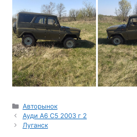
Рубрики
Авторынок
Ауди А6 С5 2003 г 2
Луганск