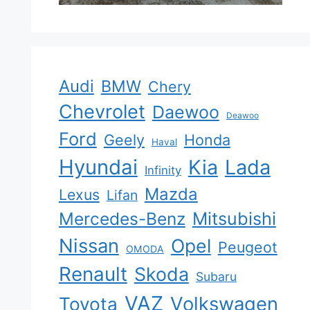
Audi
BMW
Chery
Chevrolet
Daewoo
Deawoo
Ford
Geely
Honda
Haval
Hyundai
Kia
Lada
Infinity
Mazda
Lexus
Lifan
Mercedes-Benz
Mitsubishi
Nissan
Opel
Peugeot
OMODA
Renault
Skoda
Subaru
VAZ
Volkswagen
Toyota