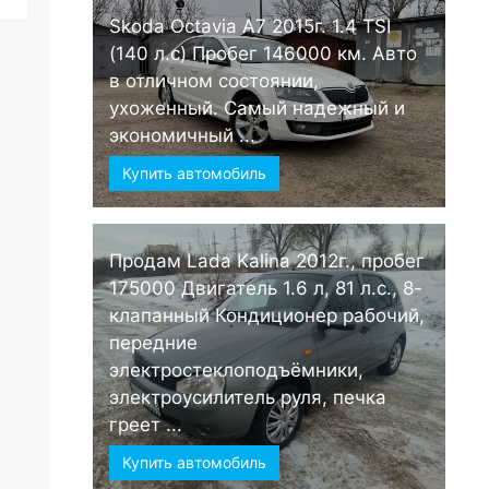
Skoda Octavia А7 2015г. 1.4 TSI
(140 л.с) Пробег 146000 км. Авто
в отличном состоянии,
ухоженный. Самый надежный и
экономичный ...
Купить автомобиль
Продам Lada Kalina 2012г., пробег
175000 Двигатель 1.6 л, 81 л.с., 8-
клапанный Кондиционер рабочий,
передние
электростеклоподъёмники,
электроусилитель руля, печка
греет ...
Купить автомобиль