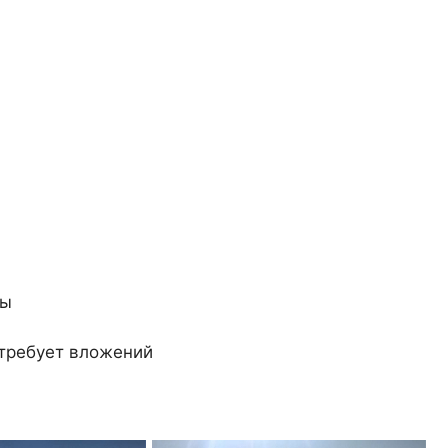
ны
 требует вложений