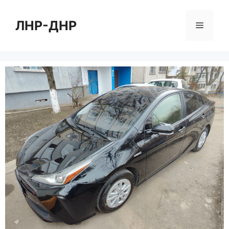
Перейти
к
ЛНР-ДНР
Меню
содержимому