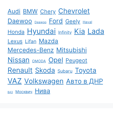
Chevrolet
Audi
BMW
Chery
Ford
Daewoo
Geely
Haval
Deawoo
Hyundai
Kia
Lada
Honda
Infinity
Mazda
Lexus
Lifan
Mercedes-Benz
Mitsubishi
Nissan
Opel
Peugeot
OMODA
Renault
Skoda
Toyota
Subaru
VAZ
Volkswagen
Авто в ДНР
Нива
Москвич
ВАЗ