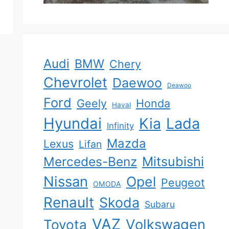
Audi
BMW
Chery
Chevrolet
Daewoo
Deawoo
Ford
Geely
Honda
Haval
Hyundai
Kia
Lada
Infinity
Mazda
Lexus
Lifan
Mercedes-Benz
Mitsubishi
Nissan
Opel
Peugeot
OMODA
Renault
Skoda
Subaru
VAZ
Volkswagen
Toyota