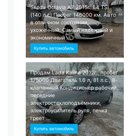
Skoda Octavia А7 2015г. 1.4 TSI
(140 л.с) Пробег 146000 км. Авто
в отличном состоянии,
ухоженный. Самый надежный и
экономичный ...
Купить автомобиль
Продам Lada Kalina 2012г., пробег
175000 Двигатель 1.6 л, 81 л.с., 8-
клапанный Кондиционер рабочий,
передние
электростеклоподъёмники,
электроусилитель руля, печка
греет ...
Купить автомобиль