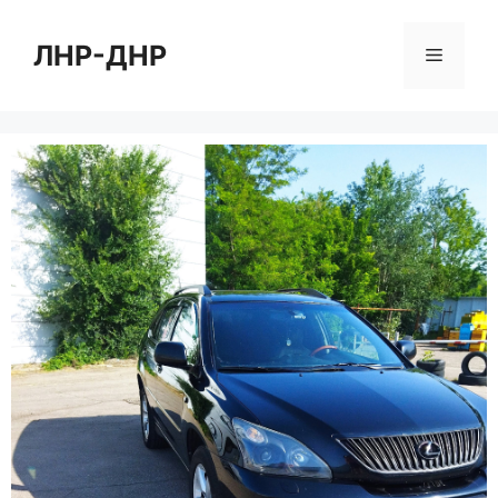
Перейти
к
ЛНР-ДНР
Меню
содержимому