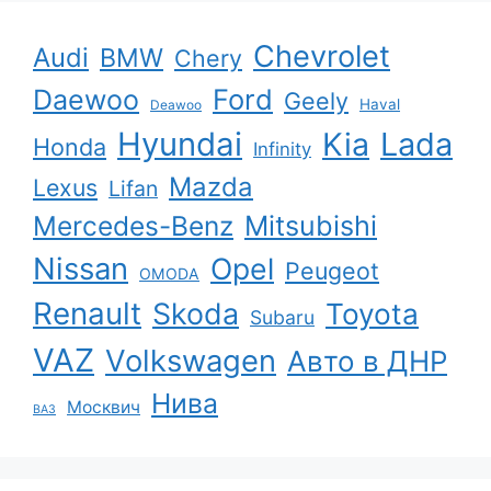
Chevrolet
Audi
BMW
Chery
Ford
Daewoo
Geely
Haval
Deawoo
Hyundai
Kia
Lada
Honda
Infinity
Mazda
Lexus
Lifan
Mercedes-Benz
Mitsubishi
Nissan
Opel
Peugeot
OMODA
Renault
Skoda
Toyota
Subaru
VAZ
Volkswagen
Авто в ДНР
Нива
Москвич
ВАЗ