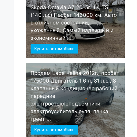
Skoda Octavia А7 2015г. 1.4 TSI
(140 л.с) Пробег 146000 км. Авто
в отличном состоянии,
ухоженный. Самый надежный и
экономичный ...
Купить автомобиль
Продам Lada Kalina 2012г., пробег
175000 Двигатель 1.6 л, 81 л.с., 8-
клапанный Кондиционер рабочий,
передние
электростеклоподъёмники,
электроусилитель руля, печка
греет ...
Купить автомобиль