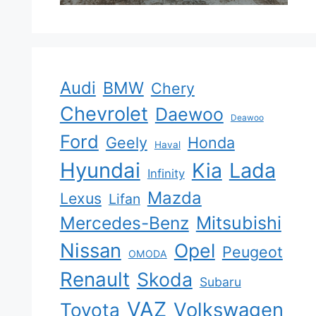
Audi
BMW
Chery
Chevrolet
Daewoo
Deawoo
Ford
Geely
Honda
Haval
Hyundai
Kia
Lada
Infinity
Mazda
Lexus
Lifan
Mercedes-Benz
Mitsubishi
Nissan
Opel
Peugeot
OMODA
Renault
Skoda
Subaru
VAZ
Volkswagen
Toyota