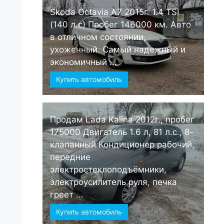
Skoda Octavia А7 2015г. 1.4 TSI
(140 л.с) Пробег 146000 км. Авто
в отличном состоянии,
ухоженный. Самый надежный и
экономичный ...
Купить автомобиль
Продам Lada Kalina 2012г., пробег
175000 Двигатель 1.6 л, 81 л.с., 8-
клапанный Кондиционер рабочий,
передние
электростеклоподъёмники,
электроусилитель руля, печка
греет ...
Купить автомобиль