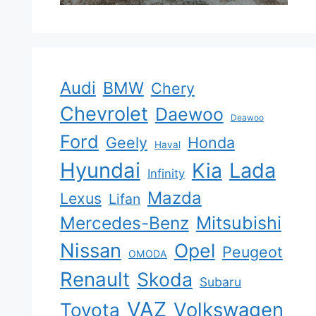
Audi
BMW
Chery
Chevrolet
Daewoo
Deawoo
Ford
Geely
Honda
Haval
Hyundai
Kia
Lada
Infinity
Mazda
Lexus
Lifan
Mercedes-Benz
Mitsubishi
Nissan
Opel
Peugeot
OMODA
Renault
Skoda
Subaru
VAZ
Volkswagen
Toyota