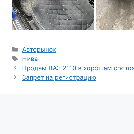
Рубрики
Авторынок
Метки
Нива
Продам ВАЗ 2110 в хорошем состо
Запрет на регистрацию