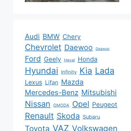
Audi
BMW
Chery
Chevrolet
Daewoo
Deawoo
Ford
Geely
Honda
Haval
Hyundai
Kia
Lada
Infinity
Mazda
Lexus
Lifan
Mercedes-Benz
Mitsubishi
Nissan
Opel
Peugeot
OMODA
Renault
Skoda
Subaru
VAZ
Volkswagen
Toyota