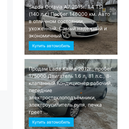
Skoda Octavia А7 2015г. 1.4 TSI
(140 л.с) Пробег 146000 км. Авто
в отличном состоянии,
ухоженный. Самый надежный и
экономичный ...
Купить автомобиль
Продам Lada Kalina 2012г., пробег
175000 Двигатель 1.6 л, 81 л.с., 8-
клапанный Кондиционер рабочий,
передние
электростеклоподъёмники,
электроусилитель руля, печка
греет ...
Купить автомобиль