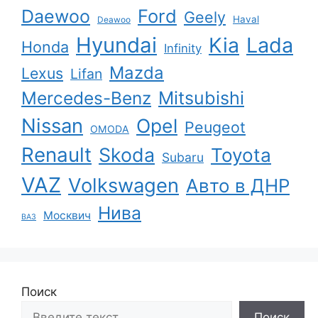
Ford
Daewoo
Geely
Haval
Deawoo
Hyundai
Kia
Lada
Honda
Infinity
Mazda
Lexus
Lifan
Mercedes-Benz
Mitsubishi
Nissan
Opel
Peugeot
OMODA
Renault
Skoda
Toyota
Subaru
VAZ
Volkswagen
Авто в ДНР
Нива
Москвич
ВАЗ
Поиск
Поиск