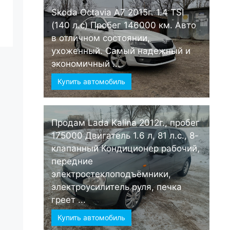
Skoda Octavia А7 2015г. 1.4 TSI
(140 л.с) Пробег 146000 км. Авто
в отличном состоянии,
ухоженный. Самый надежный и
экономичный ...
Купить автомобиль
Продам Lada Kalina 2012г., пробег
175000 Двигатель 1.6 л, 81 л.с., 8-
клапанный Кондиционер рабочий,
передние
электростеклоподъёмники,
электроусилитель руля, печка
греет ...
Купить автомобиль