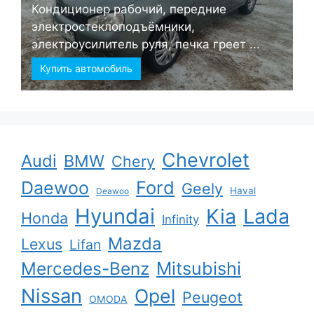
Кондиционер рабочий, передние
электростеклоподъёмники,
электроусилитель руля, печка греет ...
Купить автомобиль
Chevrolet
Audi
BMW
Chery
Ford
Daewoo
Geely
Haval
Deawoo
Hyundai
Kia
Lada
Honda
Infinity
Mazda
Lexus
Lifan
Mercedes-Benz
Mitsubishi
Nissan
Opel
Peugeot
OMODA