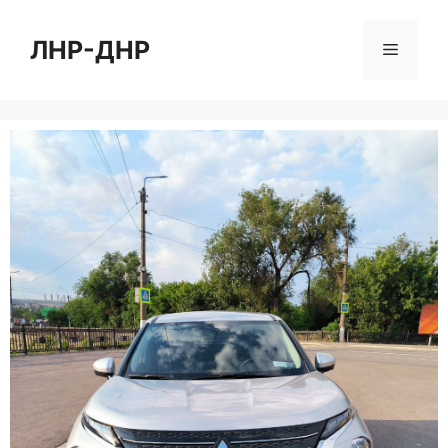
Перейти
к
ЛНР-ДНР
Меню
содержимому