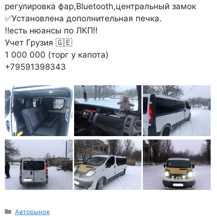
регулировка фар,Bluetooth,центральный замок
✅Установлена дополнительная печка.
‼есть нюансы по ЛКП‼
Учет Грузия 🇬🇪
1 000 000 (торг у капота)
+79591398343
Рубрики
Авторынок