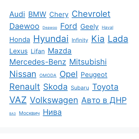
Chevrolet
Audi
BMW
Chery
Ford
Daewoo
Geely
Haval
Deawoo
Hyundai
Kia
Lada
Honda
Infinity
Mazda
Lexus
Lifan
Mercedes-Benz
Mitsubishi
Nissan
Opel
Peugeot
OMODA
Renault
Skoda
Toyota
Subaru
VAZ
Volkswagen
Авто в ДНР
Нива
Москвич
ВАЗ