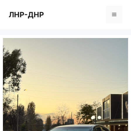
Перейти
к
ЛНР-ДНР
Меню
содержимому