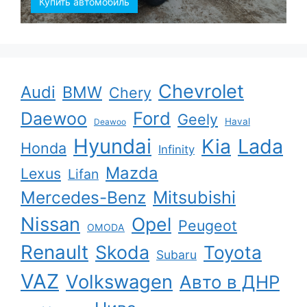
Купить автомобиль
Chevrolet
Audi
BMW
Chery
Ford
Daewoo
Geely
Haval
Deawoo
Hyundai
Kia
Lada
Honda
Infinity
Mazda
Lexus
Lifan
Mercedes-Benz
Mitsubishi
Nissan
Opel
Peugeot
OMODA
Renault
Skoda
Toyota
Subaru
VAZ
Volkswagen
Авто в ДНР