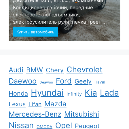
Двигатель 1.6 л, 81 л.с., 8-клапанный
Кондиционер рабочий, передние
электростеклоподъёмники,
электроусилитель руля, печка греет ...
Купить автомобиль
Chevrolet
Audi
BMW
Chery
Ford
Daewoo
Geely
Haval
Deawoo
Hyundai
Kia
Lada
Honda
Infinity
Mazda
Lexus
Lifan
Mercedes-Benz
Mitsubishi
Nissan
Opel
Peugeot
OMODA