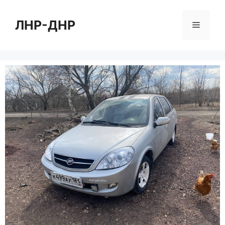
Перейти
к
ЛНР-ДНР
Меню
содержимому