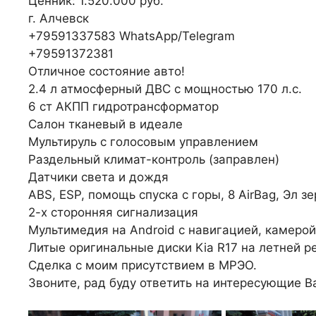
Ценник: 1.520.000 руб.
г. Алчевск
+79591337583 WhatsApp/Telegram
+79591372381
Отличное состояние авто!
2.4 л атмосферный ДВС с мощностью 170 л.с.
6 ст АКПП гидротрансформатор
Салон тканевый в идеале
Мультируль с голосовым управлением
Раздельный климат-контроль (заправлен)
Датчики света и дождя
ABS, ESP, помощь спуска с горы, 8 AirBag, Эл з
2-х сторонняя сигнализация
Мультимедия на Android c навигацией, камерой
Литые оригинальные диски Kia R17 на летней р
Сделка с моим присутствием в МРЭО.
Звоните, рад буду ответить на интересующие В