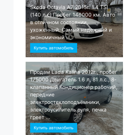
Skoda Octavia А7 2015г. 1.4 TSI
(140 л.с) Пробег 146000 км. Авто
в отличном состоянии,
ухоженный. Самый надежный и
экономичный ...
Купить автомобиль
Продам Lada Kalina 2012г., пробег
175000 Двигатель 1.6 л, 81 л.с., 8-
клапанный Кондиционер рабочий,
передние
электростеклоподъёмники,
электроусилитель руля, печка
греет ...
Купить автомобиль