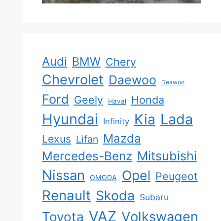
Audi
BMW
Chery
Chevrolet
Daewoo
Deawoo
Ford
Geely
Honda
Haval
Hyundai
Kia
Lada
Infinity
Mazda
Lexus
Lifan
Mercedes-Benz
Mitsubishi
Nissan
Opel
Peugeot
OMODA
Renault
Skoda
Subaru
VAZ
Volkswagen
Toyota