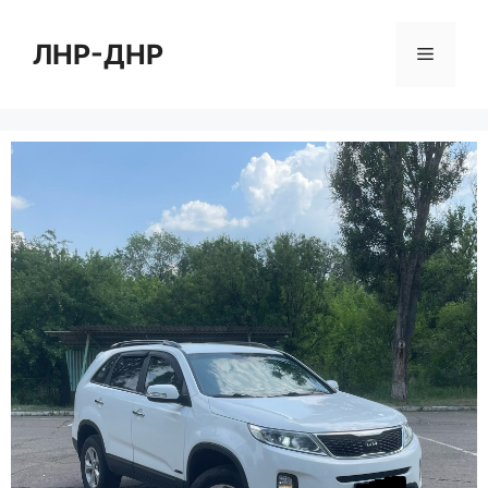
Перейти
к
ЛНР-ДНР
Меню
содержимому