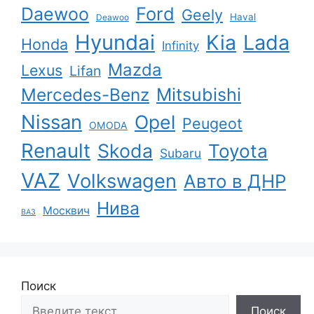
Ford
Daewoo
Geely
Haval
Deawoo
Hyundai
Kia
Lada
Honda
Infinity
Mazda
Lexus
Lifan
Mercedes-Benz
Mitsubishi
Nissan
Opel
Peugeot
OMODA
Renault
Skoda
Toyota
Subaru
VAZ
Volkswagen
Авто в ДНР
Нива
Москвич
ВАЗ
Поиск
Поиск