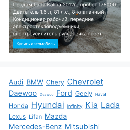
Продам Lada Kalina 2012г., пробег 175000
Двигатель 1.6 л, 81 л.с., 8-клапанный
Кондиционер рабочий, передние
электростеклоподъёмники,
электроусилитель руля, печка греет ...
Купить автомобиль
Chevrolet
Audi
BMW
Chery
Ford
Daewoo
Geely
Haval
Deawoo
Hyundai
Kia
Lada
Honda
Infinity
Mazda
Lexus
Lifan
Mercedes-Benz
Mitsubishi