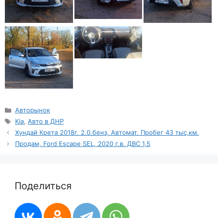
Рубрики
Авторынок
Метки
Kia
,
Авто в ДНР
Хундай Крета 2018г. 2.0.бенз, Автомат. Пробег 43 тыс,км.
Продам, Ford Escape SEL, 2020 г.в. ДВС 1,5
Поделиться