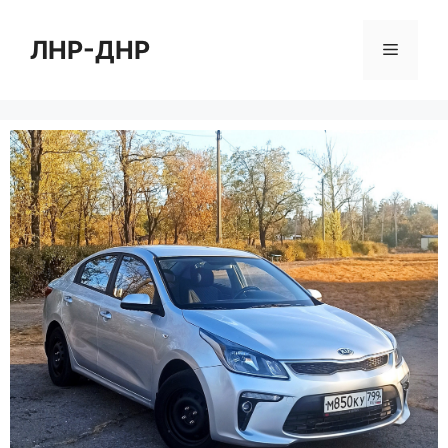
Перейти
к
ЛНР-ДНР
Меню
содержимому