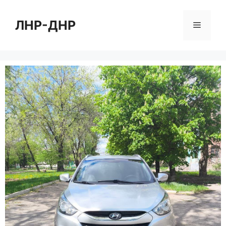
Перейти
к
ЛНР-ДНР
Меню
содержимому