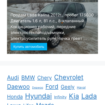
Продам Lada Kalina 2012г., пробег 175000
Двигатель 1.6 л, 81 л.с., 8-клапанный
Кондиционер рабочий, передние
электростеклоподъёмники,
электроусилитель руля, печка греет ...
Купить автомобиль
Chevrolet
Audi
BMW
Chery
Ford
Daewoo
Geely
Haval
Deawoo
Hyundai
Kia
Lada
Honda
Infinity