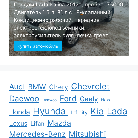
Продам Lada Kalina 2012г., пробег 175000
Двигатель 1.6 л, 81 л.с., 8-клапанный
Кондиционер рабочий, передние
электростеклоподъёмники,
электроусилитель руля, печка греет ...
Купить автомобиль
Chevrolet
Audi
BMW
Chery
Ford
Daewoo
Geely
Haval
Deawoo
Hyundai
Kia
Lada
Honda
Infinity
Mazda
Lexus
Lifan
Mercedes-Benz
Mitsubishi