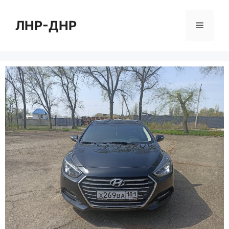
Перейти
к
ЛНР-ДНР
Меню
содержимому