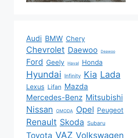
Audi
BMW
Chery
Chevrolet
Daewoo
Deawoo
Ford
Geely
Honda
Haval
Hyundai
Kia
Lada
Infinity
Mazda
Lexus
Lifan
Mercedes-Benz
Mitsubishi
Nissan
Opel
Peugeot
OMODA
Renault
Skoda
Subaru
VAZ
Volkswagen
Toyota