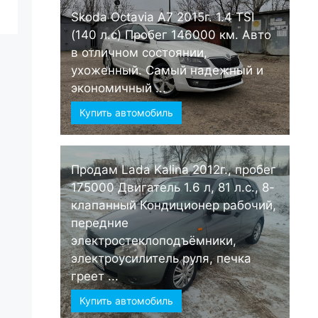
Skoda Octavia А7 2015г. 1.4 TSI
(140 л.с) Пробег 146000 км. Авто
в отличном состоянии,
ухоженный. Самый надежный и
экономичный ...
Купить автомобиль
Продам Lada Kalina 2012г., пробег
175000 Двигатель 1.6 л, 81 л.с., 8-
клапанный Кондиционер рабочий,
передние
электростеклоподъёмники,
электроусилитель руля, печка
греет ...
Купить автомобиль