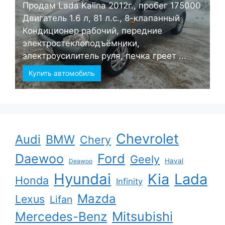
Продам Lada Kalina 2012г., пробег 175000
Двигатель 1.6 л, 81 л.с., 8-клапанный
Кондиционер рабочий, передние
электростеклоподъёмники,
электроусилитель руля, печка греет ...
Купить автомобиль
Chevrolet
Audi
BMW
Chery
Ford
Daewoo
Geely
Haval
Deawoo
Hyundai
Kia
Lada
Honda
Infinity
Mazda
Lexus
Lifan
Mercedes-Benz
Mitsubishi