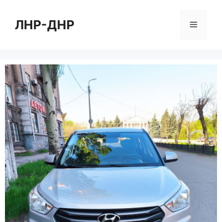
Перейти
к
ЛНР-ДНР
Меню
содержимому