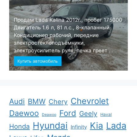
Продам Lada Kalina 2012г., пробег 175000
Двигатель 1.6 л, 81 л.с., 8-клапанный
Кондиционер рабочий, передние
электростеклоподъёмники,
электроусилитель руля, печка греет ...
Купить автомобиль
Chevrolet
Audi
BMW
Chery
Ford
Daewoo
Geely
Haval
Deawoo
Hyundai
Kia
Lada
Honda
Infinity