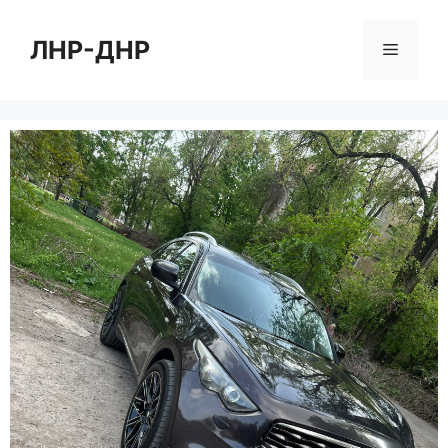
Перейти
к
ЛНР-ДНР
Меню
содержимому