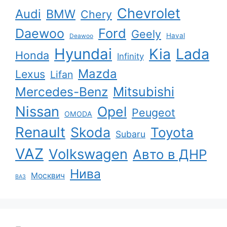
Chevrolet
Audi
BMW
Chery
Ford
Daewoo
Geely
Haval
Deawoo
Hyundai
Kia
Lada
Honda
Infinity
Mazda
Lexus
Lifan
Mercedes-Benz
Mitsubishi
Nissan
Opel
Peugeot
OMODA
Renault
Skoda
Toyota
Subaru
VAZ
Volkswagen
Авто в ДНР
Нива
Москвич
ВАЗ