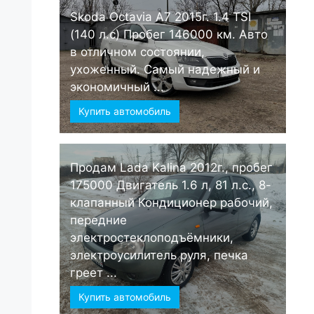
Skoda Octavia А7 2015г. 1.4 TSI
(140 л.с) Пробег 146000 км. Авто
в отличном состоянии,
ухоженный. Самый надежный и
экономичный ...
Купить автомобиль
Продам Lada Kalina 2012г., пробег
175000 Двигатель 1.6 л, 81 л.с., 8-
клапанный Кондиционер рабочий,
передние
электростеклоподъёмники,
электроусилитель руля, печка
греет ...
Купить автомобиль