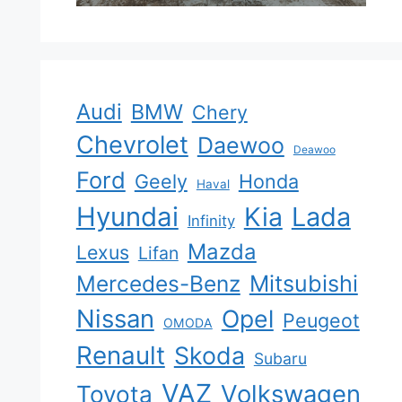
Audi
BMW
Chery
Chevrolet
Daewoo
Deawoo
Ford
Geely
Honda
Haval
Hyundai
Kia
Lada
Infinity
Mazda
Lexus
Lifan
Mercedes-Benz
Mitsubishi
Nissan
Opel
Peugeot
OMODA
Renault
Skoda
Subaru
VAZ
Volkswagen
Toyota