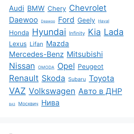
Chevrolet
Audi
BMW
Chery
Ford
Daewoo
Geely
Haval
Deawoo
Hyundai
Kia
Lada
Honda
Infinity
Mazda
Lexus
Lifan
Mercedes-Benz
Mitsubishi
Nissan
Opel
Peugeot
OMODA
Renault
Skoda
Toyota
Subaru
VAZ
Volkswagen
Авто в ДНР
Нива
Москвич
ВАЗ