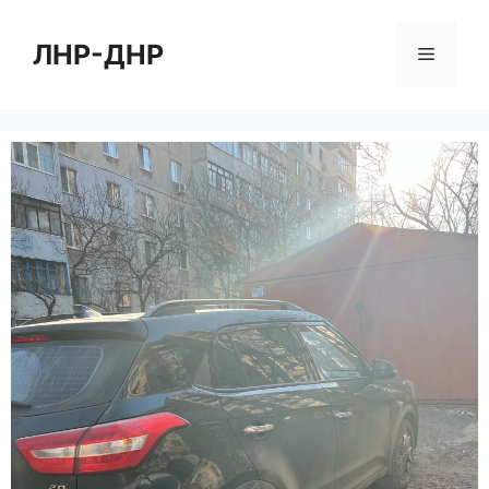
Перейти
к
ЛНР-ДНР
Меню
содержимому