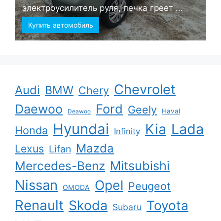
электроусилитель руля, печка греет ...
Купить автомобиль
Chevrolet
Audi
BMW
Chery
Ford
Daewoo
Geely
Haval
Deawoo
Hyundai
Kia
Lada
Honda
Infinity
Mazda
Lexus
Lifan
Mercedes-Benz
Mitsubishi
Nissan
Opel
Peugeot
OMODA
Renault
Skoda
Toyota
Subaru