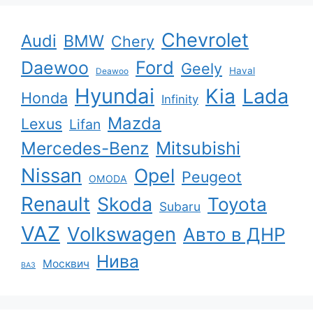
Chevrolet
Audi
BMW
Chery
Ford
Daewoo
Geely
Haval
Deawoo
Hyundai
Kia
Lada
Honda
Infinity
Mazda
Lexus
Lifan
Mercedes-Benz
Mitsubishi
Nissan
Opel
Peugeot
OMODA
Renault
Skoda
Toyota
Subaru
VAZ
Volkswagen
Авто в ДНР
Нива
Москвич
ВАЗ