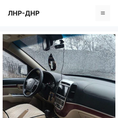
Перейти
к
ЛНР-ДНР
Меню
содержимому