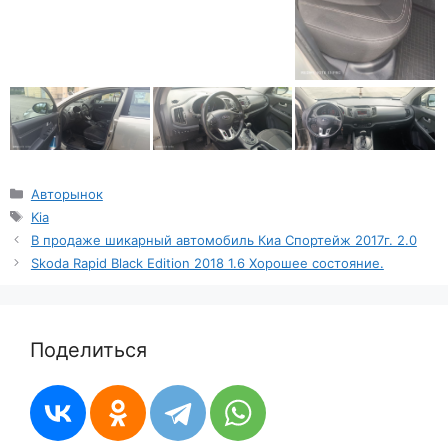
Рубрики
Авторынок
Метки
Kia
В продаже шикарный автомобиль Киа Спортейж 2017г. 2.0
Skoda Rapid Black Edition 2018 1.6 Хорошее состояние.
Поделиться