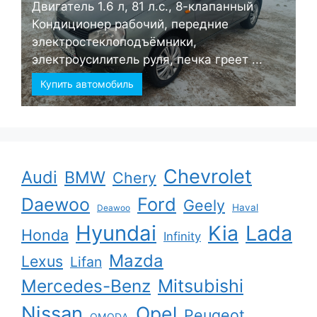
Двигатель 1.6 л, 81 л.с., 8-клапанный
Кондиционер рабочий, передние
электростеклоподъёмники,
электроусилитель руля, печка греет ...
Купить автомобиль
Chevrolet
Audi
BMW
Chery
Ford
Daewoo
Geely
Haval
Deawoo
Hyundai
Kia
Lada
Honda
Infinity
Mazda
Lexus
Lifan
Mercedes-Benz
Mitsubishi
Nissan
Opel
Peugeot
OMODA