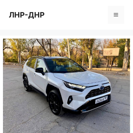
Перейти
к
ЛНР-ДНР
Меню
содержимому