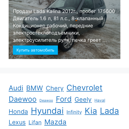
Продам Lada Kalina 2012г., пробег 175000
Двигатель 1.6 л, 81 л.с., 8-клапанный
Кондиционер рабочий, передние
электростеклоподъёмники,
электроусилитель руля, печка греет ...
Купить автомобиль
Chevrolet
Audi
BMW
Chery
Ford
Daewoo
Geely
Haval
Deawoo
Hyundai
Kia
Lada
Honda
Infinity
Mazda
Lexus
Lifan