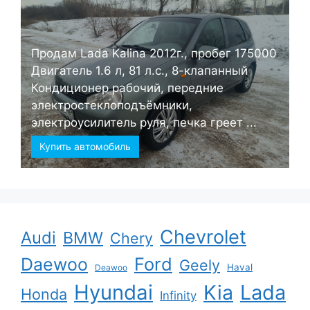
Продам Lada Kalina 2012г., пробег 175000
Двигатель 1.6 л, 81 л.с., 8-клапанный
Кондиционер рабочий, передние
электростеклоподъёмники,
электроусилитель руля, печка греет ...
Купить автомобиль
Chevrolet
Audi
BMW
Chery
Ford
Daewoo
Geely
Haval
Deawoo
Hyundai
Kia
Lada
Honda
Infinity