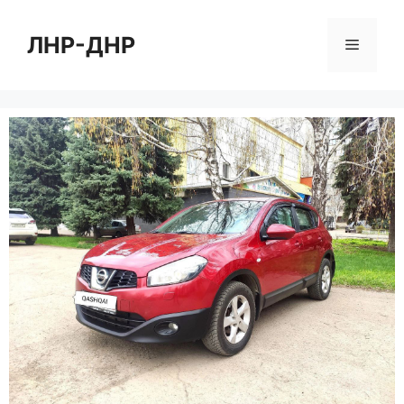
Перейти
к
ЛНР-ДНР
Меню
содержимому