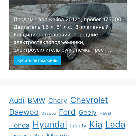
Продам Lada Kalina 2012г., пробег 175000
Двигатель 1.6 л, 81 л.с., 8-клапанный
Кондиционер рабочий, передние
электростеклоподъёмники,
электроусилитель руля, печка греет ...
Купить автомобиль
Chevrolet
Audi
BMW
Chery
Ford
Daewoo
Geely
Haval
Deawoo
Hyundai
Kia
Lada
Honda
Infinity