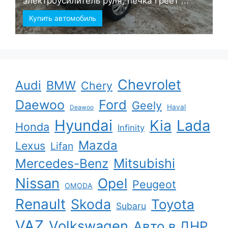
электроусилитель руля, печка греет ...
Купить автомобиль
Chevrolet
Audi
BMW
Chery
Ford
Daewoo
Geely
Haval
Deawoo
Hyundai
Kia
Lada
Honda
Infinity
Mazda
Lexus
Lifan
Mercedes-Benz
Mitsubishi
Nissan
Opel
Peugeot
OMODA
Renault
Skoda
Toyota
Subaru
VAZ
Volkswagen
Авто в ДНР