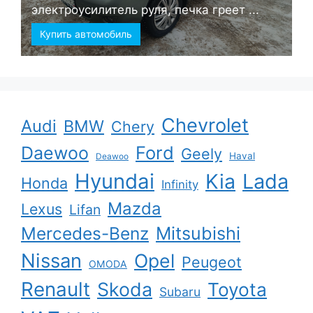
электроусилитель руля, печка греет ...
Купить автомобиль
Chevrolet
Audi
BMW
Chery
Ford
Daewoo
Geely
Haval
Deawoo
Hyundai
Kia
Lada
Honda
Infinity
Mazda
Lexus
Lifan
Mercedes-Benz
Mitsubishi
Nissan
Opel
Peugeot
OMODA
Renault
Skoda
Toyota
Subaru