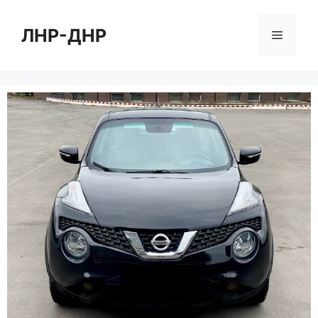
Перейти
к
ЛНР-ДНР
Меню
содержимому