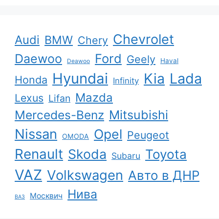
Chevrolet
Audi
BMW
Chery
Ford
Daewoo
Geely
Haval
Deawoo
Hyundai
Kia
Lada
Honda
Infinity
Mazda
Lexus
Lifan
Mercedes-Benz
Mitsubishi
Nissan
Opel
Peugeot
OMODA
Renault
Skoda
Toyota
Subaru
VAZ
Volkswagen
Авто в ДНР
Нива
Москвич
ВАЗ