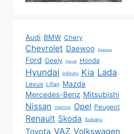
Audi
BMW
Chery
Chevrolet
Daewoo
Deawoo
Ford
Geely
Honda
Haval
Hyundai
Kia
Lada
Infinity
Mazda
Lexus
Lifan
Mercedes-Benz
Mitsubishi
Nissan
Opel
Peugeot
OMODA
Renault
Skoda
Subaru
VAZ
Volkswagen
Toyota