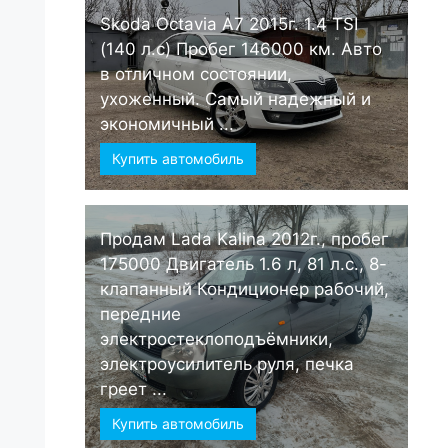
Skoda Octavia А7 2015г. 1.4 TSI
(140 л.с) Пробег 146000 км. Авто
в отличном состоянии,
ухоженный. Самый надежный и
экономичный ...
Купить автомобиль
Продам Lada Kalina 2012г., пробег
175000 Двигатель 1.6 л, 81 л.с., 8-
клапанный Кондиционер рабочий,
передние
электростеклоподъёмники,
электроусилитель руля, печка
греет ...
Купить автомобиль