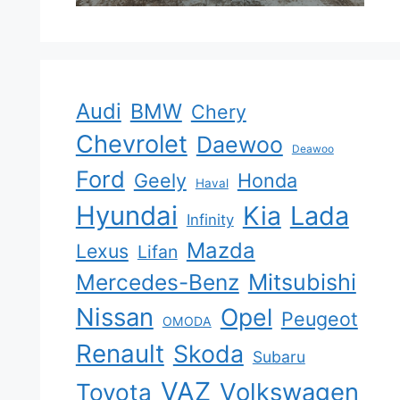
Audi
BMW
Chery
Chevrolet
Daewoo
Deawoo
Ford
Geely
Honda
Haval
Hyundai
Kia
Lada
Infinity
Mazda
Lexus
Lifan
Mercedes-Benz
Mitsubishi
Nissan
Opel
Peugeot
OMODA
Renault
Skoda
Subaru
VAZ
Volkswagen
Toyota