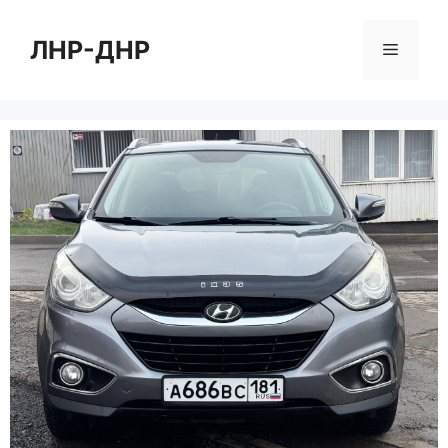
Перейти
к
ЛНР-ДНР
Меню
содержимому