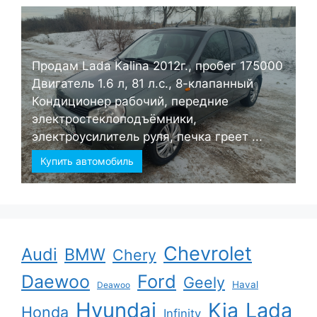
Продам Lada Kalina 2012г., пробег 175000
Двигатель 1.6 л, 81 л.с., 8-клапанный
Кондиционер рабочий, передние
электростеклоподъёмники,
электроусилитель руля, печка греет ...
Купить автомобиль
Chevrolet
Audi
BMW
Chery
Ford
Daewoo
Geely
Haval
Deawoo
Hyundai
Kia
Lada
Honda
Infinity