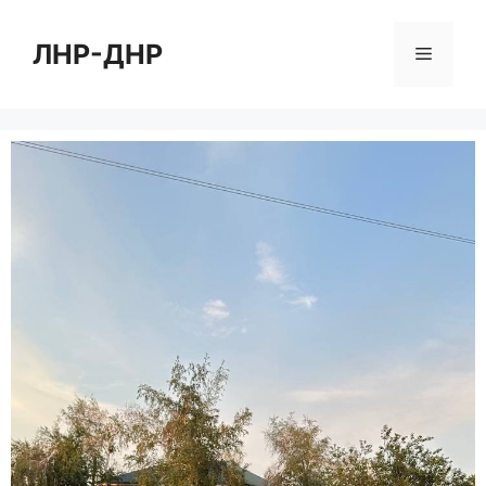
Перейти
к
ЛНР-ДНР
Меню
содержимому