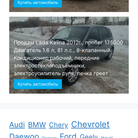
Купить автомобиль
Продам Lada Kalina 2012г., пробег 175000
Двигатель 1.6 л, 81 л.с., 8-клапанный
Кондиционер рабочий, передние
электростеклоподъёмники,
электроусилитель руля, печка греет ...
Купить автомобиль
Chevrolet
Audi
BMW
Chery
Ford
Daewoo
Geely
Haval
Deawoo