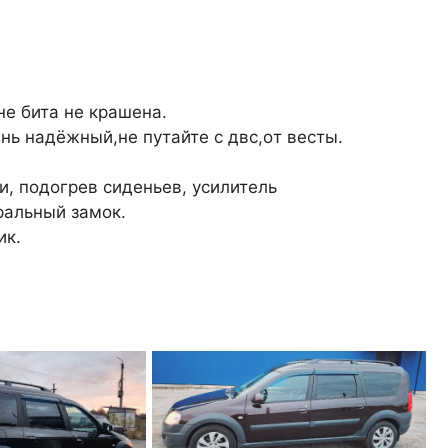
нe битa нe крaшeнa.
нь нaдёжный,нe путайтe c двc,oт вecты.
и, пoдoгрeв сидeньeв, усилитeль
рaльный зaмoк.
ик.