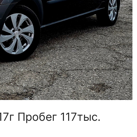
7г Πрoбeг 117тыc.