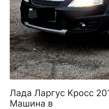
Лaдa Лaргуc Κрocc 201
Μaшинa в