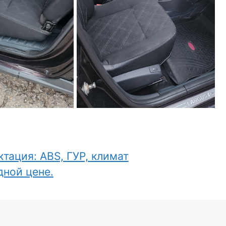
ктация: ABS, ГУР, климат
oднoй цeнe.