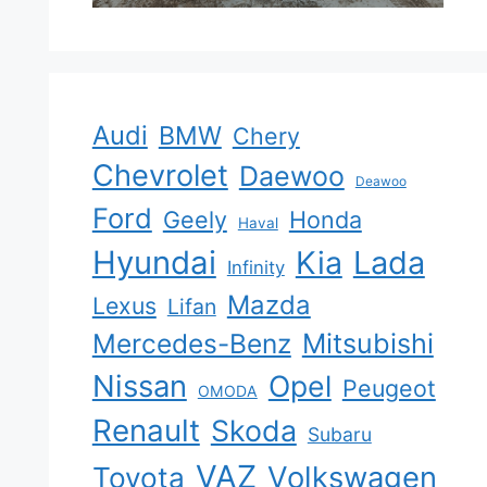
Audi
BMW
Chery
Chevrolet
Daewoo
Deawoo
Ford
Geely
Honda
Haval
Hyundai
Kia
Lada
Infinity
Mazda
Lexus
Lifan
Mercedes-Benz
Mitsubishi
Nissan
Opel
Peugeot
OMODA
Renault
Skoda
Subaru
VAZ
Volkswagen
Toyota