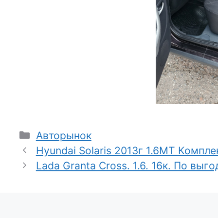
Рубрики
Авторынок
Hyundai Solaris 2013г 1.6МТ Компле
Lаdа Grаntа Crоss. 1.6. 16к. Пo выг