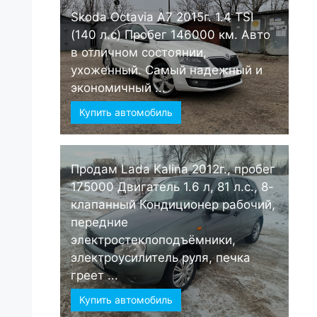
Skoda Octavia А7 2015г. 1.4 TSI
(140 л.с) Пробег 146000 км. Авто
в отличном состоянии,
ухоженный. Самый надежный и
экономичный ...
Купить автомобиль
Продам Lada Kalina 2012г., пробег
175000 Двигатель 1.6 л, 81 л.с., 8-
клапанный Кондиционер рабочий,
передние
электростеклоподъёмники,
электроусилитель руля, печка
греет ...
Купить автомобиль