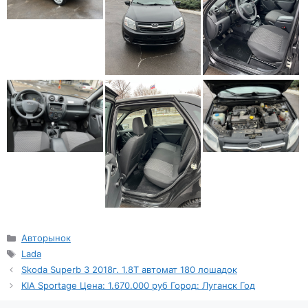
Рубрики
Авторынок
Метки
Lada
Skoda Superb З 2018г. 1.8T автомат 180 лошадок
KIA Sportage Цена: 1.670.000 руб Город: Луганск Год