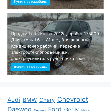
Купить автомобиль
Продам Lada Kalina 2012г., пробег 175000
Двигатель 1.6 л, 81 л.с., 8-клапанный
Кондиционер рабочий, передние
электростеклоподъёмники,
электроусилитель руля, печка греет ...
Купить автомобиль
Chevrolet
Audi
BMW
Chery
Ford
Daewoo
Geely
Haval
Deawoo