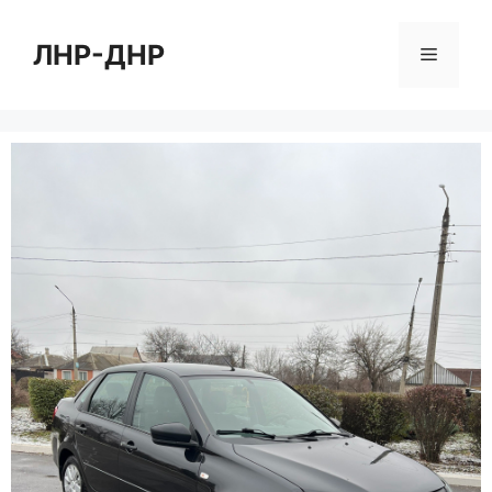
Перейти
к
ЛНР-ДНР
Меню
содержимому