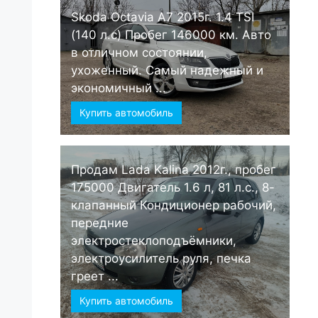
Skoda Octavia А7 2015г. 1.4 TSI
(140 л.с) Пробег 146000 км. Авто
в отличном состоянии,
ухоженный. Самый надежный и
экономичный ...
Купить автомобиль
Продам Lada Kalina 2012г., пробег
175000 Двигатель 1.6 л, 81 л.с., 8-
клапанный Кондиционер рабочий,
передние
электростеклоподъёмники,
электроусилитель руля, печка
греет ...
Купить автомобиль