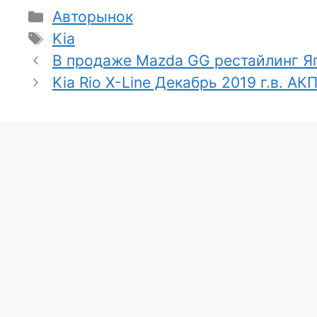
Рубрики
Авторынок
Метки
Kia
В продаже Mazda GG рестайлинг Яп
Kia Rio X-Line Декабрь 2019 г.в. АК