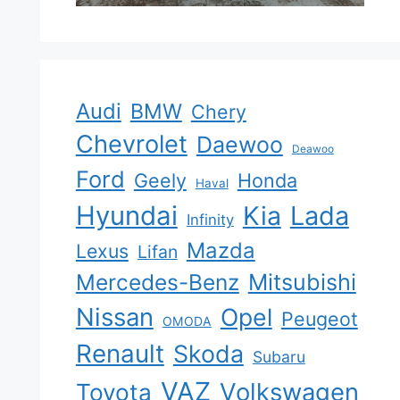
Audi
BMW
Chery
Chevrolet
Daewoo
Deawoo
Ford
Geely
Honda
Haval
Hyundai
Kia
Lada
Infinity
Mazda
Lexus
Lifan
Mercedes-Benz
Mitsubishi
Nissan
Opel
Peugeot
OMODA
Renault
Skoda
Subaru
VAZ
Volkswagen
Toyota