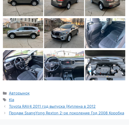
Рубрики
Авторынок
Метки
Kia
Toyota RAV4 2011 год выпуска (Куплена в 2012
Продам SsangYong Rexton 2-ое поколение Год 2008 Коробка