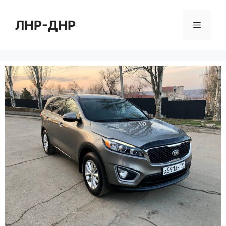
Перейти
к
ЛНР-ДНР
Меню
содержимому