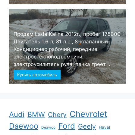
Продам Lada Kalina 2012г., пробег 175000
Двигатель 1.6 л, 81 л.с., 8-клапанный
Кондиционер рабочий, передние
электростеклоподъёмники,
электроусилитель руля, печка греет ...
Купить автомобиль
Chevrolet
Audi
BMW
Chery
Ford
Daewoo
Geely
Haval
Deawoo