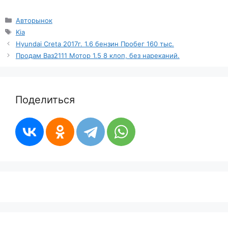
Рубрики
Авторынок
Метки
Kia
Hyundai Creta 2017г. 1.6 бензин Пробег 160 тыс.
Продам Ваз2111 Мотор 1.5 8 клоп, без нареканий.
Поделиться