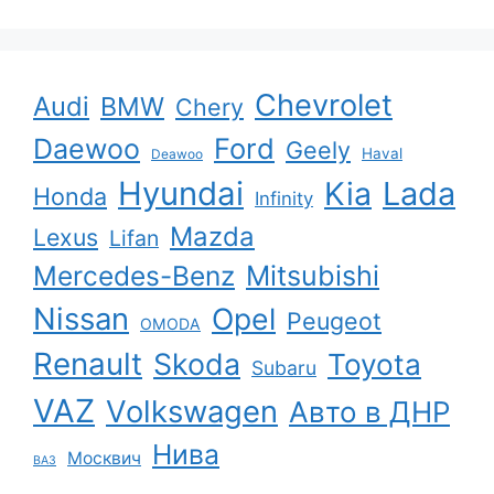
Chevrolet
Audi
BMW
Chery
Ford
Daewoo
Geely
Haval
Deawoo
Hyundai
Kia
Lada
Honda
Infinity
Mazda
Lexus
Lifan
Mercedes-Benz
Mitsubishi
Nissan
Opel
Peugeot
OMODA
Renault
Skoda
Toyota
Subaru
VAZ
Volkswagen
Авто в ДНР
Нива
Москвич
ВАЗ