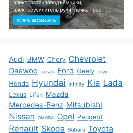
электростеклоподъёмники,
электроусилитель руля, печка греет ...
Купить автомобиль
Chevrolet
Audi
BMW
Chery
Ford
Daewoo
Geely
Haval
Deawoo
Hyundai
Kia
Lada
Honda
Infinity
Mazda
Lexus
Lifan
Mercedes-Benz
Mitsubishi
Nissan
Opel
Peugeot
OMODA
Renault
Skoda
Toyota
Subaru