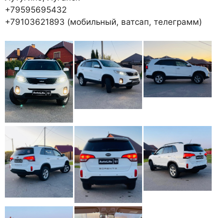
+79595695432
+79103621893 (мобильный, ватсап, телеграмм)