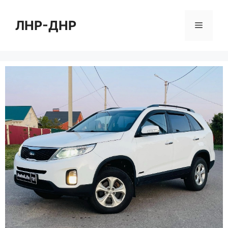
Перейти
к
ЛНР-ДНР
Меню
содержимому