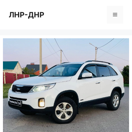
Перейти
к
ЛНР-ДНР
Меню
содержимому