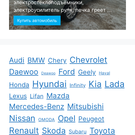
электростеклоподъёмники,
электроусилитель руля, печка греет ...
Купить автомобиль
Chevrolet
Audi
BMW
Chery
Ford
Daewoo
Geely
Haval
Deawoo
Hyundai
Kia
Lada
Honda
Infinity
Mazda
Lexus
Lifan
Mercedes-Benz
Mitsubishi
Nissan
Opel
Peugeot
OMODA
Renault
Skoda
Toyota
Subaru