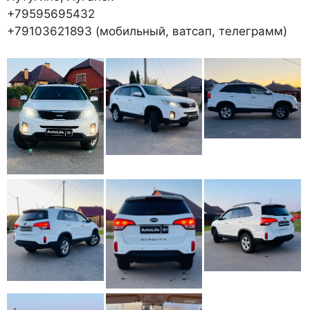
+79595695432
+79103621893 (мобильный, ватсап, телеграмм)