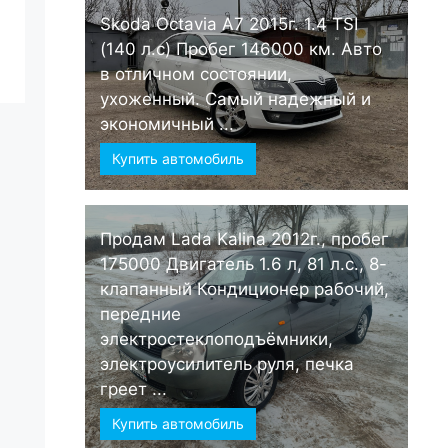
Skoda Octavia А7 2015г. 1.4 TSI
(140 л.с) Пробег 146000 км. Авто
в отличном состоянии,
ухоженный. Самый надежный и
экономичный ...
Купить автомобиль
Продам Lada Kalina 2012г., пробег
175000 Двигатель 1.6 л, 81 л.с., 8-
клапанный Кондиционер рабочий,
передние
электростеклоподъёмники,
электроусилитель руля, печка
греет ...
Купить автомобиль