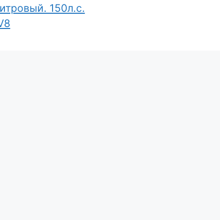
итровый. 150л.с.
V8