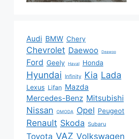
Audi
BMW
Chery
Chevrolet
Daewoo
Deawoo
Ford
Geely
Honda
Haval
Hyundai
Kia
Lada
Infinity
Mazda
Lexus
Lifan
Mercedes-Benz
Mitsubishi
Nissan
Opel
Peugeot
OMODA
Renault
Skoda
Subaru
VAZ
Volkswagen
Toyota