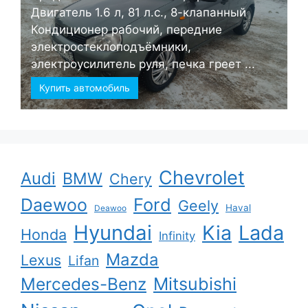
Двигатель 1.6 л, 81 л.с., 8-клапанный
Кондиционер рабочий, передние
электростеклоподъёмники,
электроусилитель руля, печка греет ...
Купить автомобиль
Chevrolet
Audi
BMW
Chery
Ford
Daewoo
Geely
Haval
Deawoo
Hyundai
Kia
Lada
Honda
Infinity
Mazda
Lexus
Lifan
Mercedes-Benz
Mitsubishi