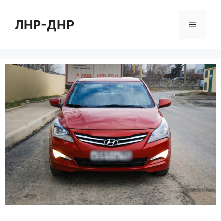
Перейти
к
ЛНР-ДНР
Меню
содержимому