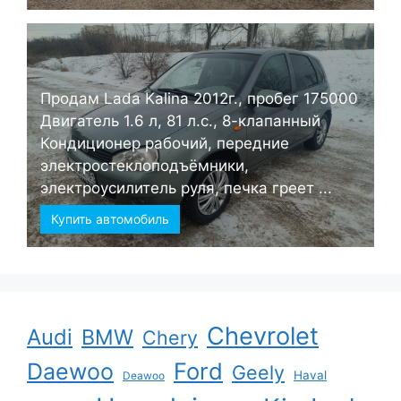
Продам Lada Kalina 2012г., пробег 175000
Двигатель 1.6 л, 81 л.с., 8-клапанный
Кондиционер рабочий, передние
электростеклоподъёмники,
электроусилитель руля, печка греет ...
Купить автомобиль
Chevrolet
Audi
BMW
Chery
Ford
Daewoo
Geely
Haval
Deawoo