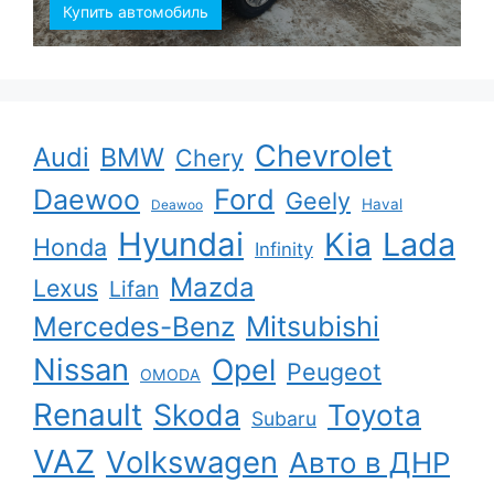
Купить автомобиль
Chevrolet
Audi
BMW
Chery
Ford
Daewoo
Geely
Haval
Deawoo
Hyundai
Kia
Lada
Honda
Infinity
Mazda
Lexus
Lifan
Mercedes-Benz
Mitsubishi
Nissan
Opel
Peugeot
OMODA
Renault
Skoda
Toyota
Subaru
VAZ
Volkswagen
Авто в ДНР