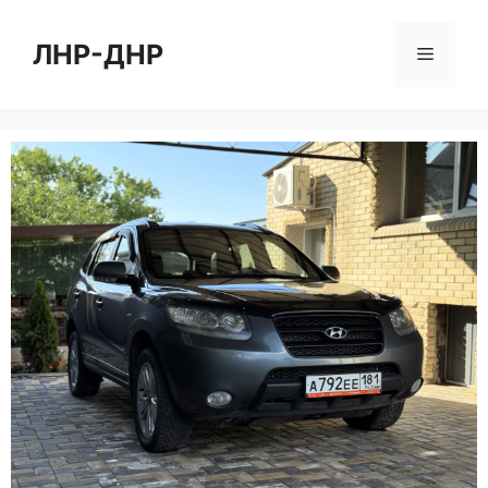
Перейти
к
ЛНР-ДНР
Меню
содержимому