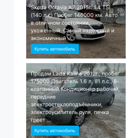
Skoda Octavia А7 2015г. 1.4 TSI
(140 л.с) Пробег 146000 км. Авто
в отличном состоянии,
ухоженный. Самый надежный и
экономичный ...
Купить автомобиль
Продам Lada Kalina 2012г., пробег
175000 Двигатель 1.6 л, 81 л.с., 8-
клапанный Кондиционер рабочий,
передние
электростеклоподъёмники,
электроусилитель руля, печка
греет ...
Купить автомобиль