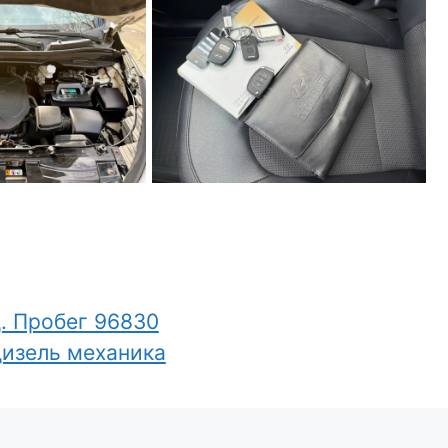
д. Пробег 96830
дизель механика