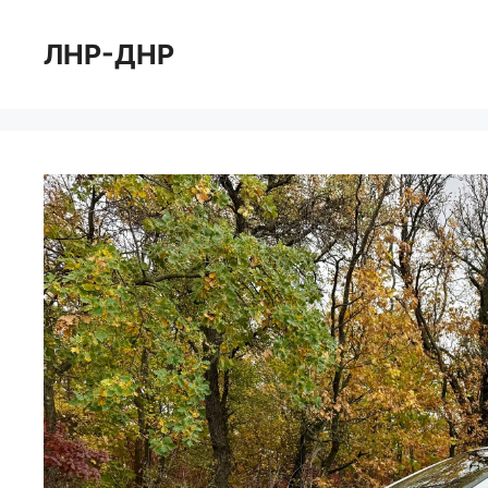
Перейти
к
ЛНР-ДНР
содержимому