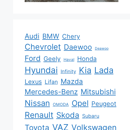
Audi
BMW
Chery
Chevrolet
Daewoo
Deawoo
Ford
Geely
Honda
Haval
Hyundai
Kia
Lada
Infinity
Mazda
Lexus
Lifan
Mercedes-Benz
Mitsubishi
Nissan
Opel
Peugeot
OMODA
Renault
Skoda
Subaru
VAZ
Volkswagen
Toyota