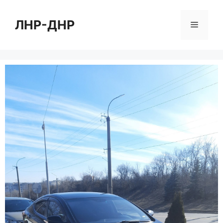
Перейти
к
ЛНР-ДНР
Меню
содержимому