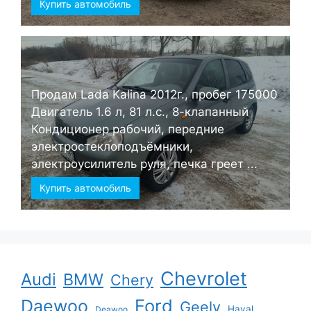
Купить автомобиль
Продам Lada Kalina 2012г., пробег 175000
Двигатель 1.6 л, 81 л.с., 8-клапанный
Кондиционер рабочий, передние
электростеклоподъёмники,
электроусилитель руля, печка греет ...
Купить автомобиль
Chevrolet
Audi
BMW
Chery
Ford
Daewoo
Geely
Haval
Deawoo